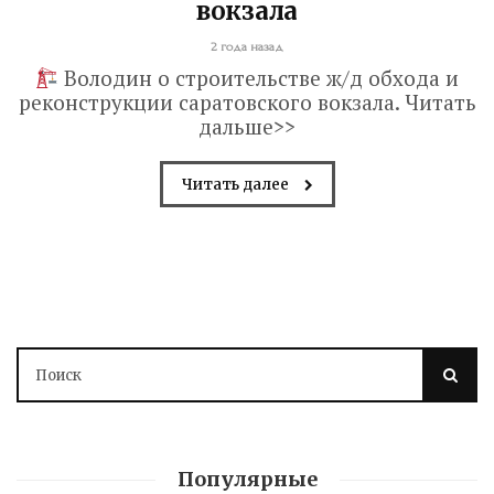
вокзала
2 года назад
Володин о строительстве ж/д обхода и
реконструкции саратовского вокзала. Читать
дальше>>
Читать далее
Володин: 31 августа
РАБОТЫ БУДУТ
Популярные