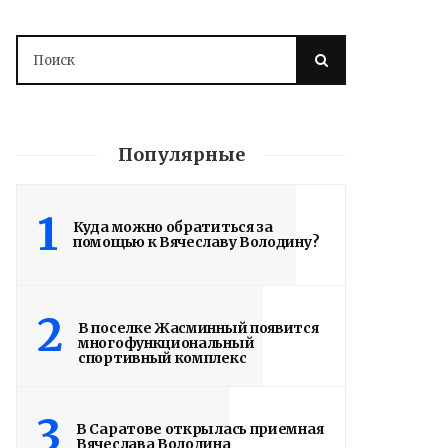
Популярные
1
Куда можно обратиться за
помощью к Вячеславу Володину?
Володин: 31 августа
РАБОТЫ БУДУТ
ЗАВЕРШЕНЫ
2
В поселке Жасминный появится
многофункциональный
спортивный комплекс
5 дней назад
Вячеслав Володин посетил высшее
3
артиллерийское командное училище в
В Саратове открылась приемная
Вячеслава Володина