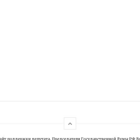
йт поддержки депутата, Председателя Государственной Думы РФ В