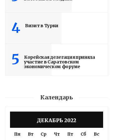
Саратове. В настоящее время на
завершающий этап вышла
реконструкция крытого бассейна и
4
Визит в Турки
строительство открытого всепогодного
стадиона. Задача – сдать объекты до...
Read More
5
Корейская делегация приняла
участие в Саратовском
экономическом форуме
Календарь
ДЕКАБРЬ 2022
Пн
Вт
Ср
Чт
Пт
Сб
Вс