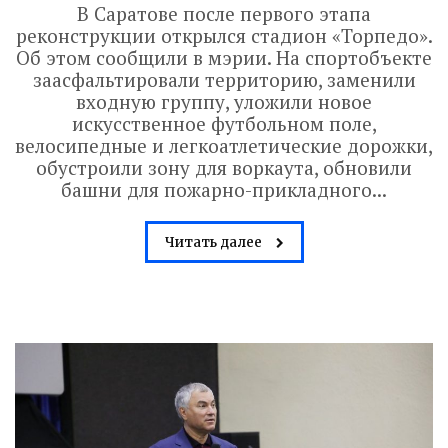
В Саратове после первого этапа
реконструкции открылся стадион «Торпедо».
Об этом сообщили в мэрии. На спортобъекте
заасфальтировали территорию, заменили
входную группу, уложили новое
искусственное футбольном поле,
Володин: 31 августа
велосипедные и легкоатлетические дорожки,
обустроили зону для воркаута, обновили
РАБОТЫ БУДУТ
башни для пожарно-прикладного...
ЗАВЕРШЕНЫ
Читать далее
4 дня назад
Вячеслав Володин посетил высшее
артиллерийское командное училище в
Саратове. В настоящее время на
завершающий этап вышла
реконструкция крытого бассейна и
строительство открытого всепогодного