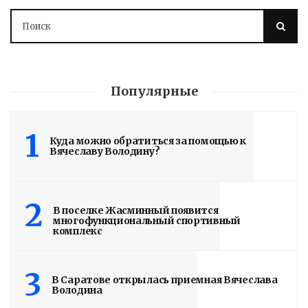
Саратове. В настоящее время на
завершающий этап вышла
реконструкция крытого бассейна и
строительство открытого всепогодного
стадиона. Задача – сдать объекты до...
Популярные
Read More
1
Куда можно обратиться за помощью к
Вячеславу Володину?
2
В поселке Жасминный появится
многофункциональный спортивный
комплекс
3
В Саратове открылась приемная Вячеслава
Володина