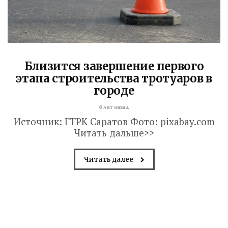
Близится завершение первого
этапа строительства тротуаров в
городе
6 лет назад
Источник: ГТРК Саратов Фото: pixabay.com
Володин: 31 августа
Читать дальше>>
РАБОТЫ БУДУТ
ЗАВЕРШЕНЫ
Читать далее
4 дня назад
Вячеслав Володин посетил высшее
артиллерийское командное училище в