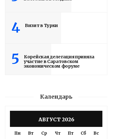
4
Визит в Турки
5
Корейская делегация приняла
участие в Саратовском
экономическом форуме
Календарь
АВГУСТ 2026
Пн
Вт
Ср
Чт
Пт
Сб
Вс