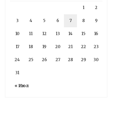
1
2
3
4
5
6
7
8
9
10
11
12
13
14
15
16
17
18
19
20
21
22
23
24
25
26
27
28
29
30
Володин о СПАСЕНИИ
здания колледжа
31
радиоэлектроники
« Июл
им. Яблочкова СГУ
2 недели назад
Вячеслав Володин в ходе ВКС
раскритиковал ответственных лиц за
ненадлежащую эксплуатацию и