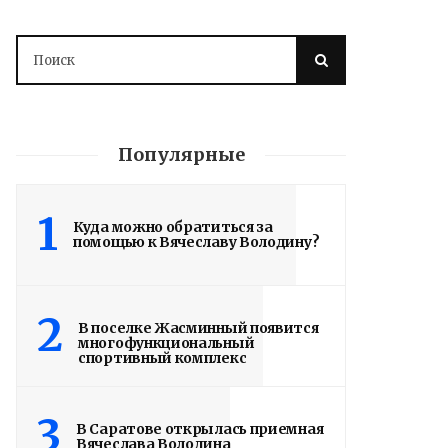
Популярные
1
Куда можно обратиться за
помощью к Вячеславу Володину?
2
В поселке Жасминный появится
многофункциональный
спортивный комплекс
3
В Саратове открылась приемная
Вячеслава Володина