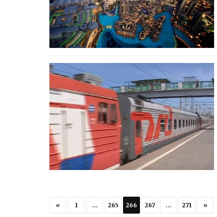
«
1
…
265
266
267
…
271
»