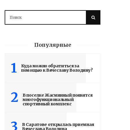
Популярные
1
Куда можно обратиться за
помощью к Вячеславу Володину?
2
В поселке Жасминный появится
многофункциональный
спортивный комплекс
3
В Саратове открылась приемная
Вячеслава Володина