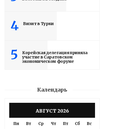
4
Визит в Турки
5
Корейская делегация приняла
участие в Саратовском
экономическом форуме
Календарь
АВГУСТ 2026
Пн
Вт
Ср
Чт
Пт
Сб
Вс