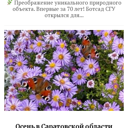
Преображение уникального природного
ЛЕТЧИК ТАЛАЛИХИН» вышла на
объекта. Впервые за 70 лет! Ботсад СГУ
завершающую стадию. На заводе в
открылся для...
Нижнем Новгороде показали, как идет
сборка пятого Валдая для Саратовской
области. Работы находятся на
заключительном...
Read More
Осень в Саратовской области