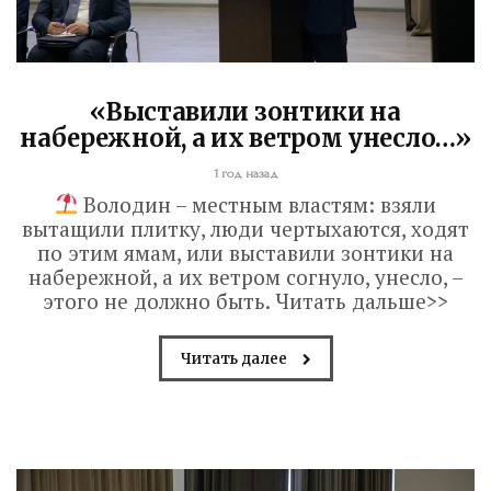
2 недели назад
Вячеслав Володин в ходе ВКС
раскритиковал ответственных лиц за
ненадлежащую эксплуатацию и
«Выставили зонтики на
разрушение здания колледжа,
набережной, а их ветром унесло…»
имеющего статус объекта историко-
1 год назад
культурного наследия. Напомним,
Володин – местным властям: взяли
ранее в ходе рабочей поездки он
вытащили плитку, люди чертыхаются, ходят
посетил старейший...
по этим ямам, или выставили зонтики на
набережной, а их ветром согнуло, унесло, –
этого не должно быть. Читать дальше>>
Read More
Читать далее