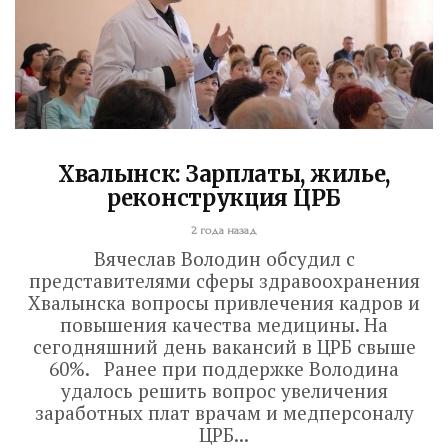
ЗАВЕРШЕНЫ
5 дней назад
Вячеслав Володин посетил высшее
артиллерийское командное училище в
Саратове. В настоящее время на
завершающий этап вышла
Хвалынск: Зарплаты, жилье,
реконструкция крытого бассейна и
реконструкция ЦРБ
строительство открытого всепогодного
2 года назад
стадиона. Задача – сдать объекты до...
Вячеслав Володин обсудил с
представителями сферы здравоохранения
Хвалынска вопросы привлечения кадров и
Read More
повышения качества медицины. На
сегодняшний день вакансий в ЦРБ свыше
60%. Ранее при поддержке Володина
удалось решить вопрос увеличения
заработных плат врачам и медперсоналу
ЦРБ...